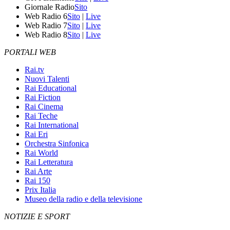
Giornale Radio
Sito
Web Radio 6
Sito
|
Live
Web Radio 7
Sito
|
Live
Web Radio 8
Sito
|
Live
PORTALI WEB
Rai.tv
Nuovi Talenti
Rai Educational
Rai Fiction
Rai Cinema
Rai Teche
Rai International
Rai Eri
Orchestra Sinfonica
Rai World
Rai Letteratura
Rai Arte
Rai 150
Prix Italia
Museo della radio e della televisione
NOTIZIE E SPORT