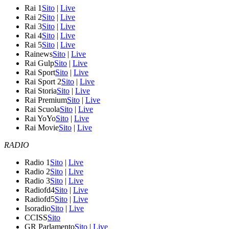
Rai 1
Sito
|
Live
Rai 2
Sito
|
Live
Rai 3
Sito
|
Live
Rai 4
Sito
|
Live
Rai 5
Sito
|
Live
Rainews
Sito
|
Live
Rai Gulp
Sito
|
Live
Rai Sport
Sito
|
Live
Rai Sport 2
Sito
|
Live
Rai Storia
Sito
|
Live
Rai Premium
Sito
|
Live
Rai Scuola
Sito
|
Live
Rai YoYo
Sito
|
Live
Rai Movie
Sito
|
Live
RADIO
Radio 1
Sito
|
Live
Radio 2
Sito
|
Live
Radio 3
Sito
|
Live
Radiofd4
Sito
|
Live
Radiofd5
Sito
|
Live
Isoradio
Sito
|
Live
CCISS
Sito
GR Parlamento
Sito
|
Live