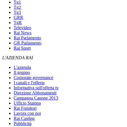
Tg1
Tg2
Tg3
GRR
TgR
Televideo
Rai News
Rai Parlamento
GR Parlamento
Rai Sport
L'AZIENDA RAI
L'azienda
Il gruppo
Corporate governance
I canali e l'offerta
Informativa sull'offerta tv
Direzione Abbonamenti
Campagna Canone 2013
Ufficio Stampa
Rai Fornitori
Lavora con noi
Rai Casting
Pubblicità