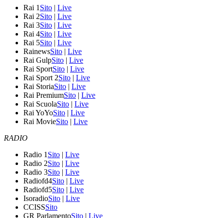
Rai 1
Sito
|
Live
Rai 2
Sito
|
Live
Rai 3
Sito
|
Live
Rai 4
Sito
|
Live
Rai 5
Sito
|
Live
Rainews
Sito
|
Live
Rai Gulp
Sito
|
Live
Rai Sport
Sito
|
Live
Rai Sport 2
Sito
|
Live
Rai Storia
Sito
|
Live
Rai Premium
Sito
|
Live
Rai Scuola
Sito
|
Live
Rai YoYo
Sito
|
Live
Rai Movie
Sito
|
Live
RADIO
Radio 1
Sito
|
Live
Radio 2
Sito
|
Live
Radio 3
Sito
|
Live
Radiofd4
Sito
|
Live
Radiofd5
Sito
|
Live
Isoradio
Sito
|
Live
CCISS
Sito
GR Parlamento
Sito
|
Live