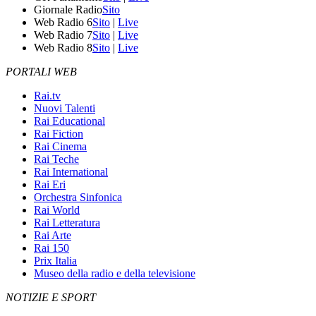
Giornale Radio
Sito
Web Radio 6
Sito
|
Live
Web Radio 7
Sito
|
Live
Web Radio 8
Sito
|
Live
PORTALI WEB
Rai.tv
Nuovi Talenti
Rai Educational
Rai Fiction
Rai Cinema
Rai Teche
Rai International
Rai Eri
Orchestra Sinfonica
Rai World
Rai Letteratura
Rai Arte
Rai 150
Prix Italia
Museo della radio e della televisione
NOTIZIE E SPORT