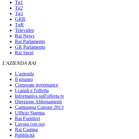
Tg1
Tg2
Tg3
GRR
TgR
Televideo
Rai News
Rai Parlamento
GR Parlamento
Rai Sport
L'AZIENDA RAI
L'azienda
Il gruppo
Corporate governance
I canali e l'offerta
Informativa sull'offerta tv
Direzione Abbonamenti
Campagna Canone 2013
Ufficio Stampa
Rai Fornitori
Lavora con noi
Rai Casting
Pubblicità