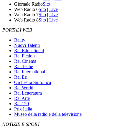
Giornale Radio
Sito
Web Radio 6
Sito
|
Live
Web Radio 7
Sito
|
Live
Web Radio 8
Sito
|
Live
PORTALI WEB
Rai.tv
Nuovi Talenti
Rai Educational
Rai Fiction
Rai Cinema
Rai Teche
Rai International
Rai Eri
Orchestra Sinfonica
Rai World
Rai Letteratura
Rai Arte
Rai 150
Prix Italia
Museo della radio e della televisione
NOTIZIE E SPORT