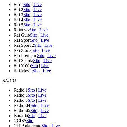
Rai 1
Sito
|
Live
Rai 2
Sito
|
Live
Rai 3
Sito
|
Live
Rai 4
Sito
|
Live
Rai 5
Sito
|
Live
Rainews
Sito
|
Live
Rai Gulp
Sito
|
Live
Rai Sport
Sito
|
Live
Rai Sport 2
Sito
|
Live
Rai Storia
Sito
|
Live
Rai Premium
Sito
|
Live
Rai Scuola
Sito
|
Live
Rai YoYo
Sito
|
Live
Rai Movie
Sito
|
Live
RADIO
Radio 1
Sito
|
Live
Radio 2
Sito
|
Live
Radio 3
Sito
|
Live
Radiofd4
Sito
|
Live
Radiofd5
Sito
|
Live
Isoradio
Sito
|
Live
CCISS
Sito
GR Parlamento
Sito
|
Live