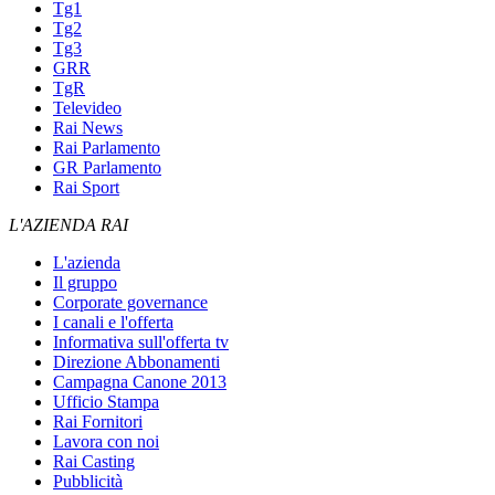
Tg1
Tg2
Tg3
GRR
TgR
Televideo
Rai News
Rai Parlamento
GR Parlamento
Rai Sport
L'AZIENDA RAI
L'azienda
Il gruppo
Corporate governance
I canali e l'offerta
Informativa sull'offerta tv
Direzione Abbonamenti
Campagna Canone 2013
Ufficio Stampa
Rai Fornitori
Lavora con noi
Rai Casting
Pubblicità