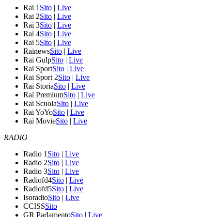
Rai 1
Sito
|
Live
Rai 2
Sito
|
Live
Rai 3
Sito
|
Live
Rai 4
Sito
|
Live
Rai 5
Sito
|
Live
Rainews
Sito
|
Live
Rai Gulp
Sito
|
Live
Rai Sport
Sito
|
Live
Rai Sport 2
Sito
|
Live
Rai Storia
Sito
|
Live
Rai Premium
Sito
|
Live
Rai Scuola
Sito
|
Live
Rai YoYo
Sito
|
Live
Rai Movie
Sito
|
Live
RADIO
Radio 1
Sito
|
Live
Radio 2
Sito
|
Live
Radio 3
Sito
|
Live
Radiofd4
Sito
|
Live
Radiofd5
Sito
|
Live
Isoradio
Sito
|
Live
CCISS
Sito
GR Parlamento
Sito
|
Live