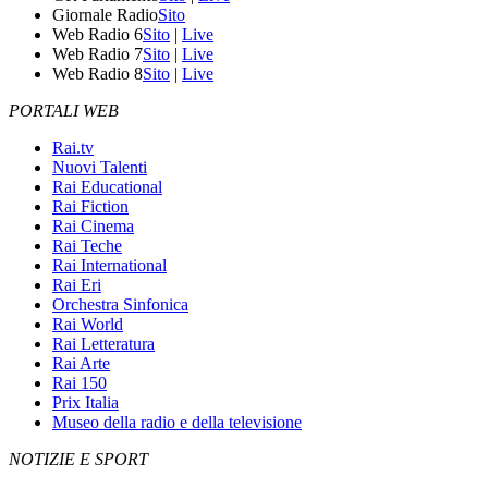
Giornale Radio
Sito
Web Radio 6
Sito
|
Live
Web Radio 7
Sito
|
Live
Web Radio 8
Sito
|
Live
PORTALI WEB
Rai.tv
Nuovi Talenti
Rai Educational
Rai Fiction
Rai Cinema
Rai Teche
Rai International
Rai Eri
Orchestra Sinfonica
Rai World
Rai Letteratura
Rai Arte
Rai 150
Prix Italia
Museo della radio e della televisione
NOTIZIE E SPORT