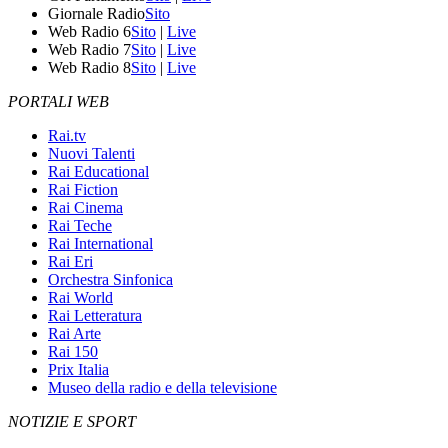
Giornale Radio
Sito
Web Radio 6
Sito
|
Live
Web Radio 7
Sito
|
Live
Web Radio 8
Sito
|
Live
PORTALI WEB
Rai.tv
Nuovi Talenti
Rai Educational
Rai Fiction
Rai Cinema
Rai Teche
Rai International
Rai Eri
Orchestra Sinfonica
Rai World
Rai Letteratura
Rai Arte
Rai 150
Prix Italia
Museo della radio e della televisione
NOTIZIE E SPORT