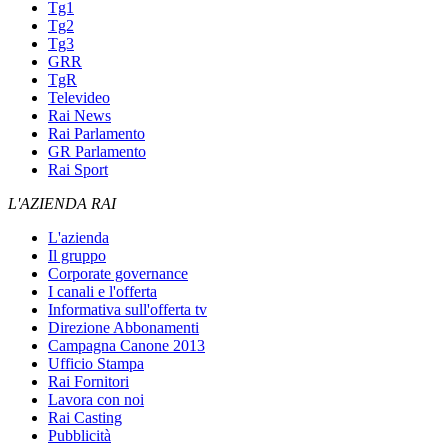
Tg1
Tg2
Tg3
GRR
TgR
Televideo
Rai News
Rai Parlamento
GR Parlamento
Rai Sport
L'AZIENDA RAI
L'azienda
Il gruppo
Corporate governance
I canali e l'offerta
Informativa sull'offerta tv
Direzione Abbonamenti
Campagna Canone 2013
Ufficio Stampa
Rai Fornitori
Lavora con noi
Rai Casting
Pubblicità