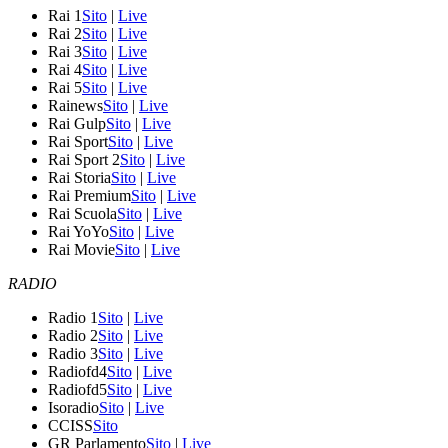
Rai 1
Sito
|
Live
Rai 2
Sito
|
Live
Rai 3
Sito
|
Live
Rai 4
Sito
|
Live
Rai 5
Sito
|
Live
Rainews
Sito
|
Live
Rai Gulp
Sito
|
Live
Rai Sport
Sito
|
Live
Rai Sport 2
Sito
|
Live
Rai Storia
Sito
|
Live
Rai Premium
Sito
|
Live
Rai Scuola
Sito
|
Live
Rai YoYo
Sito
|
Live
Rai Movie
Sito
|
Live
RADIO
Radio 1
Sito
|
Live
Radio 2
Sito
|
Live
Radio 3
Sito
|
Live
Radiofd4
Sito
|
Live
Radiofd5
Sito
|
Live
Isoradio
Sito
|
Live
CCISS
Sito
GR Parlamento
Sito
|
Live