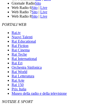
Giornale Radio
Sito
Web Radio 6
Sito
|
Live
Web Radio 7
Sito
|
Live
Web Radio 8
Sito
|
Live
PORTALI WEB
Rai.tv
Nuovi Talenti
Rai Educational
Rai Fiction
Rai Cinema
Rai Teche
Rai International
Rai Eri
Orchestra Sinfonica
Rai World
Rai Letteratura
Rai Arte
Rai 150
Prix Italia
Museo della radio e della televisione
NOTIZIE E SPORT