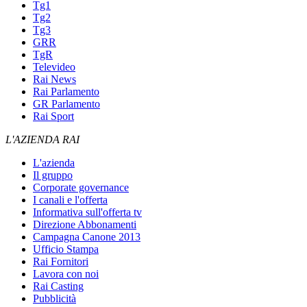
Tg1
Tg2
Tg3
GRR
TgR
Televideo
Rai News
Rai Parlamento
GR Parlamento
Rai Sport
L'AZIENDA RAI
L'azienda
Il gruppo
Corporate governance
I canali e l'offerta
Informativa sull'offerta tv
Direzione Abbonamenti
Campagna Canone 2013
Ufficio Stampa
Rai Fornitori
Lavora con noi
Rai Casting
Pubblicità