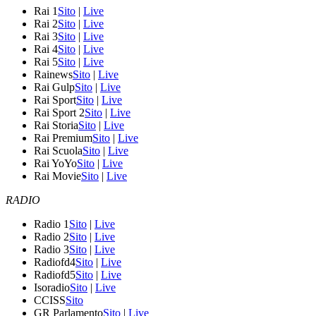
Rai 1
Sito
|
Live
Rai 2
Sito
|
Live
Rai 3
Sito
|
Live
Rai 4
Sito
|
Live
Rai 5
Sito
|
Live
Rainews
Sito
|
Live
Rai Gulp
Sito
|
Live
Rai Sport
Sito
|
Live
Rai Sport 2
Sito
|
Live
Rai Storia
Sito
|
Live
Rai Premium
Sito
|
Live
Rai Scuola
Sito
|
Live
Rai YoYo
Sito
|
Live
Rai Movie
Sito
|
Live
RADIO
Radio 1
Sito
|
Live
Radio 2
Sito
|
Live
Radio 3
Sito
|
Live
Radiofd4
Sito
|
Live
Radiofd5
Sito
|
Live
Isoradio
Sito
|
Live
CCISS
Sito
GR Parlamento
Sito
|
Live