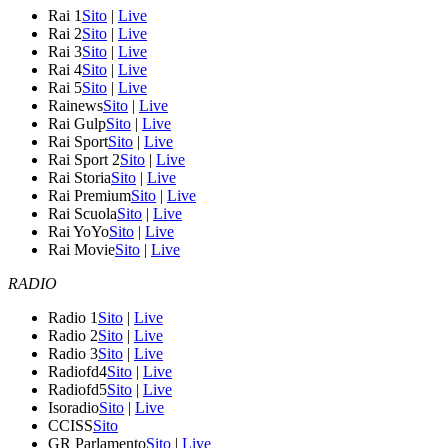
Rai 1
Sito
|
Live
Rai 2
Sito
|
Live
Rai 3
Sito
|
Live
Rai 4
Sito
|
Live
Rai 5
Sito
|
Live
Rainews
Sito
|
Live
Rai Gulp
Sito
|
Live
Rai Sport
Sito
|
Live
Rai Sport 2
Sito
|
Live
Rai Storia
Sito
|
Live
Rai Premium
Sito
|
Live
Rai Scuola
Sito
|
Live
Rai YoYo
Sito
|
Live
Rai Movie
Sito
|
Live
RADIO
Radio 1
Sito
|
Live
Radio 2
Sito
|
Live
Radio 3
Sito
|
Live
Radiofd4
Sito
|
Live
Radiofd5
Sito
|
Live
Isoradio
Sito
|
Live
CCISS
Sito
GR Parlamento
Sito
|
Live