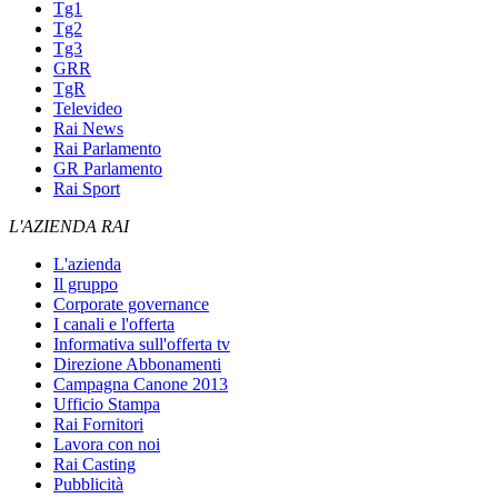
Tg1
Tg2
Tg3
GRR
TgR
Televideo
Rai News
Rai Parlamento
GR Parlamento
Rai Sport
L'AZIENDA RAI
L'azienda
Il gruppo
Corporate governance
I canali e l'offerta
Informativa sull'offerta tv
Direzione Abbonamenti
Campagna Canone 2013
Ufficio Stampa
Rai Fornitori
Lavora con noi
Rai Casting
Pubblicità