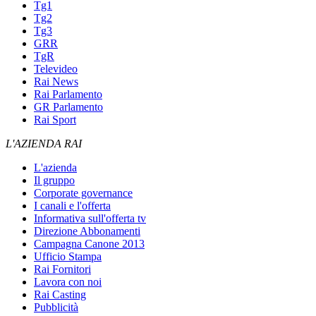
Tg1
Tg2
Tg3
GRR
TgR
Televideo
Rai News
Rai Parlamento
GR Parlamento
Rai Sport
L'AZIENDA RAI
L'azienda
Il gruppo
Corporate governance
I canali e l'offerta
Informativa sull'offerta tv
Direzione Abbonamenti
Campagna Canone 2013
Ufficio Stampa
Rai Fornitori
Lavora con noi
Rai Casting
Pubblicità