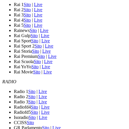
Rai 1
Sito
|
Live
Rai 2
Sito
|
Live
Rai 3
Sito
|
Live
Rai 4
Sito
|
Live
Rai 5
Sito
|
Live
Rainews
Sito
|
Live
Rai Gulp
Sito
|
Live
Rai Sport
Sito
|
Live
Rai Sport 2
Sito
|
Live
Rai Storia
Sito
|
Live
Rai Premium
Sito
|
Live
Rai Scuola
Sito
|
Live
Rai YoYo
Sito
|
Live
Rai Movie
Sito
|
Live
RADIO
Radio 1
Sito
|
Live
Radio 2
Sito
|
Live
Radio 3
Sito
|
Live
Radiofd4
Sito
|
Live
Radiofd5
Sito
|
Live
Isoradio
Sito
|
Live
CCISS
Sito
GR Parlamento
Sito
|
Live