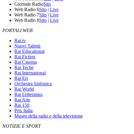
Giornale Radio
Sito
Web Radio 6
Sito
|
Live
Web Radio 7
Sito
|
Live
Web Radio 8
Sito
|
Live
PORTALI WEB
Rai.tv
Nuovi Talenti
Rai Educational
Rai Fiction
Rai Cinema
Rai Teche
Rai International
Rai Eri
Orchestra Sinfonica
Rai World
Rai Letteratura
Rai Arte
Rai 150
Prix Italia
Museo della radio e della televisione
NOTIZIE E SPORT