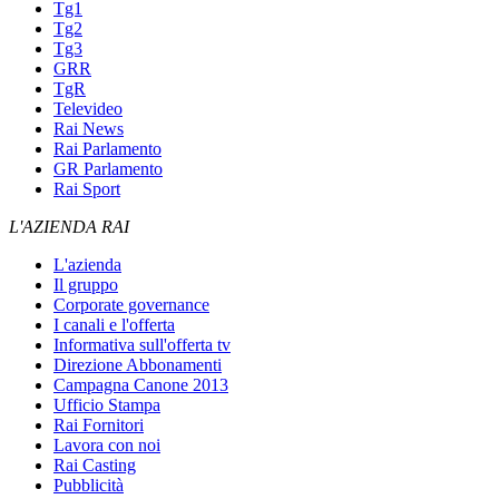
Tg1
Tg2
Tg3
GRR
TgR
Televideo
Rai News
Rai Parlamento
GR Parlamento
Rai Sport
L'AZIENDA RAI
L'azienda
Il gruppo
Corporate governance
I canali e l'offerta
Informativa sull'offerta tv
Direzione Abbonamenti
Campagna Canone 2013
Ufficio Stampa
Rai Fornitori
Lavora con noi
Rai Casting
Pubblicità