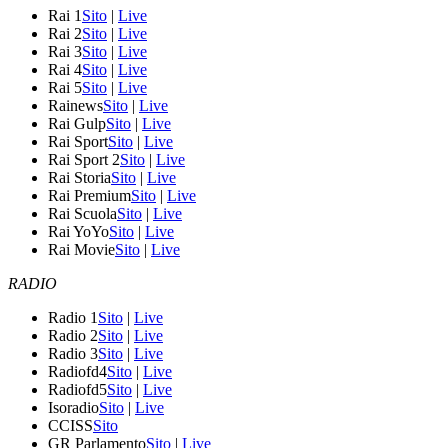
Rai 1
Sito
|
Live
Rai 2
Sito
|
Live
Rai 3
Sito
|
Live
Rai 4
Sito
|
Live
Rai 5
Sito
|
Live
Rainews
Sito
|
Live
Rai Gulp
Sito
|
Live
Rai Sport
Sito
|
Live
Rai Sport 2
Sito
|
Live
Rai Storia
Sito
|
Live
Rai Premium
Sito
|
Live
Rai Scuola
Sito
|
Live
Rai YoYo
Sito
|
Live
Rai Movie
Sito
|
Live
RADIO
Radio 1
Sito
|
Live
Radio 2
Sito
|
Live
Radio 3
Sito
|
Live
Radiofd4
Sito
|
Live
Radiofd5
Sito
|
Live
Isoradio
Sito
|
Live
CCISS
Sito
GR Parlamento
Sito
|
Live