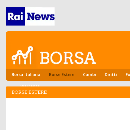
Borsa Italiana
Borse Estere
Cambi
Diritti
Fo
Warrants
BORSE ESTERE