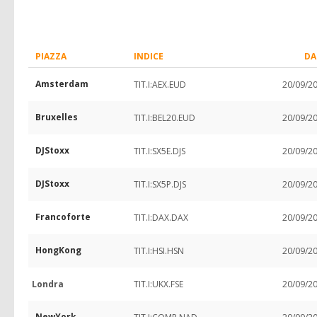
PIAZZA
INDICE
DA
Amsterdam
TIT.I:AEX.EUD
20/09/2
Bruxelles
TIT.I:BEL20.EUD
20/09/2
DJStoxx
TIT.I:SX5E.DJS
20/09/2
DJStoxx
TIT.I:SX5P.DJS
20/09/2
Francoforte
TIT.I:DAX.DAX
20/09/2
HongKong
TIT.I:HSI.HSN
20/09/2
Londra
TIT.I:UKX.FSE
20/09/2
NewYork