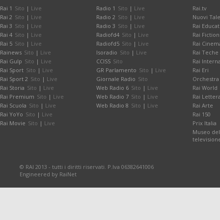
Rai 1
Sito
|
Live
Radio 1
Sito
|
Live
Rai.tv
Rai 2
Sito
|
Live
Radio 2
Sito
|
Live
Nuovi Tale
Rai 3
Sito
|
Live
Radio 3
Sito
|
Live
Rai Educat
Rai 4
Sito
|
Live
Radiofd4
Sito
|
Live
Rai Fiction
Rai 5
Sito
|
Live
Radiofd5
Sito
|
Live
Rai Cinem
Rainews
Sito
|
Live
Isoradio
Sito
|
Live
Rai Teche
Rai Gulp
Sito
|
Live
CCISS
Sito
Rai Intern
Rai Sport
Sito
|
Live
GR Parlamento
Sito
|
Live
Rai Eri
Rai Sport 2
Sito
|
Live
Giornale Radio
Sito
Orchestra 
Rai Storia
Sito
|
Live
Web Radio 6
Sito
|
Live
Rai World
Rai Premium
Sito
|
Live
Web Radio 7
Sito
|
Live
Rai Letter
Rai Scuola
Sito
|
Live
Web Radio 8
Sito
|
Live
Rai Arte
Rai YoYo
Sito
|
Live
Rai 150
Rai Movie
Sito
|
Live
Prix Italia
Museo dell
television
© RAI 2013 - tutti i diritti riservati. P.Iva 06382641006
Engineered by RaiNet