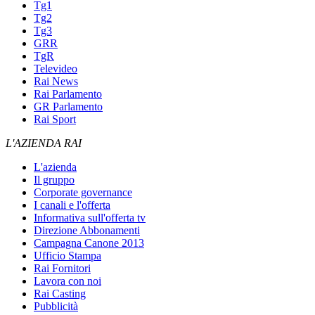
Tg1
Tg2
Tg3
GRR
TgR
Televideo
Rai News
Rai Parlamento
GR Parlamento
Rai Sport
L'AZIENDA RAI
L'azienda
Il gruppo
Corporate governance
I canali e l'offerta
Informativa sull'offerta tv
Direzione Abbonamenti
Campagna Canone 2013
Ufficio Stampa
Rai Fornitori
Lavora con noi
Rai Casting
Pubblicità