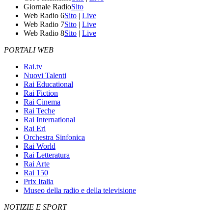
Giornale Radio
Sito
Web Radio 6
Sito
|
Live
Web Radio 7
Sito
|
Live
Web Radio 8
Sito
|
Live
PORTALI WEB
Rai.tv
Nuovi Talenti
Rai Educational
Rai Fiction
Rai Cinema
Rai Teche
Rai International
Rai Eri
Orchestra Sinfonica
Rai World
Rai Letteratura
Rai Arte
Rai 150
Prix Italia
Museo della radio e della televisione
NOTIZIE E SPORT