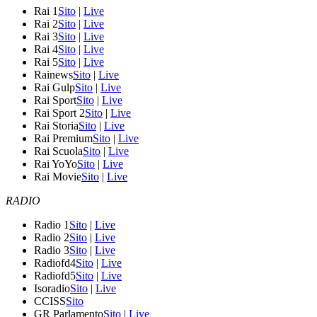
Rai 1
Sito
|
Live
Rai 2
Sito
|
Live
Rai 3
Sito
|
Live
Rai 4
Sito
|
Live
Rai 5
Sito
|
Live
Rainews
Sito
|
Live
Rai Gulp
Sito
|
Live
Rai Sport
Sito
|
Live
Rai Sport 2
Sito
|
Live
Rai Storia
Sito
|
Live
Rai Premium
Sito
|
Live
Rai Scuola
Sito
|
Live
Rai YoYo
Sito
|
Live
Rai Movie
Sito
|
Live
RADIO
Radio 1
Sito
|
Live
Radio 2
Sito
|
Live
Radio 3
Sito
|
Live
Radiofd4
Sito
|
Live
Radiofd5
Sito
|
Live
Isoradio
Sito
|
Live
CCISS
Sito
GR Parlamento
Sito
|
Live