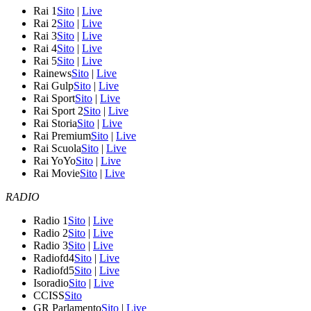
Rai 1
Sito
|
Live
Rai 2
Sito
|
Live
Rai 3
Sito
|
Live
Rai 4
Sito
|
Live
Rai 5
Sito
|
Live
Rainews
Sito
|
Live
Rai Gulp
Sito
|
Live
Rai Sport
Sito
|
Live
Rai Sport 2
Sito
|
Live
Rai Storia
Sito
|
Live
Rai Premium
Sito
|
Live
Rai Scuola
Sito
|
Live
Rai YoYo
Sito
|
Live
Rai Movie
Sito
|
Live
RADIO
Radio 1
Sito
|
Live
Radio 2
Sito
|
Live
Radio 3
Sito
|
Live
Radiofd4
Sito
|
Live
Radiofd5
Sito
|
Live
Isoradio
Sito
|
Live
CCISS
Sito
GR Parlamento
Sito
|
Live