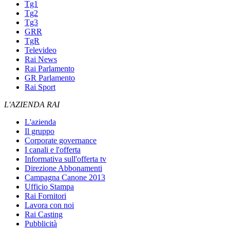
Tg1
Tg2
Tg3
GRR
TgR
Televideo
Rai News
Rai Parlamento
GR Parlamento
Rai Sport
L'AZIENDA RAI
L'azienda
Il gruppo
Corporate governance
I canali e l'offerta
Informativa sull'offerta tv
Direzione Abbonamenti
Campagna Canone 2013
Ufficio Stampa
Rai Fornitori
Lavora con noi
Rai Casting
Pubblicità