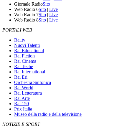
Giornale Radio
Sito
Web Radio 6
Sito
|
Live
Web Radio 7
Sito
|
Live
Web Radio 8
Sito
|
Live
PORTALI WEB
Rai.tv
Nuovi Talenti
Rai Educational
Rai Fiction
Rai Cinema
Rai Teche
Rai International
Rai Eri
Orchestra Sinfonica
Rai World
Rai Letteratura
Rai Arte
Rai 150
Prix Italia
Museo della radio e della televisione
NOTIZIE E SPORT