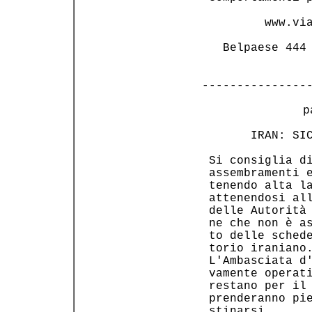
         www.via
   Belpaese 444 
---------------
 p
       IRAN: SIC
 Si consiglia di
 assembramenti e
 tenendo alta la
 attenendosi all
 delle Autorità 
 ne che non è as
 to delle schede
 torio iraniano.
 L'Ambasciata d'
 vamente operati
 restano per il 
 prenderanno pie
 stinarsi.      