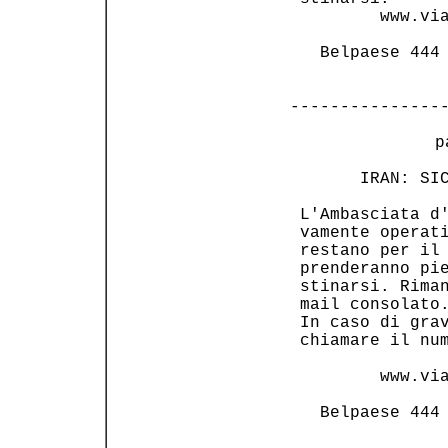
         www.via
   Belpaese 444 
---------------
 p
       IRAN: SIC
 L'Ambasciata d'
 vamente operati
 restano per il 
 prenderanno pie
 stinarsi. Riman
 mail consolato.
 In caso di grav
 chiamare il num
         www.via
   Belpaese 444 