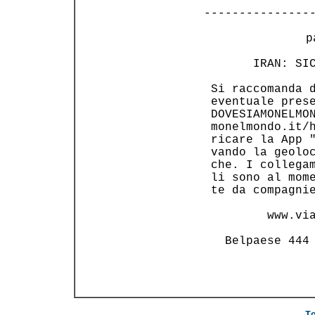
---------------
 p
       IRAN: SIC
 Si raccomanda d
 eventuale prese
 DOVESIAMONELMON
 monelmondo.it/h
 ricare la App "
 vando la geoloc
 che. I collegam
 li sono al mome
 te da compagnie
         www.via
   Belpaese 444 
T