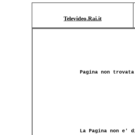
Televideo.Rai.it
Pagina non trovata
La Pagina non e' d