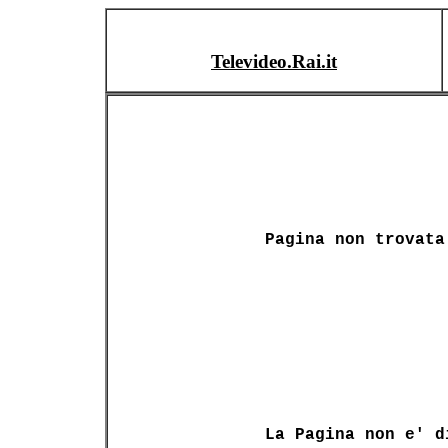
Televideo.Rai.it
Pagina non trovata
La Pagina non e' d