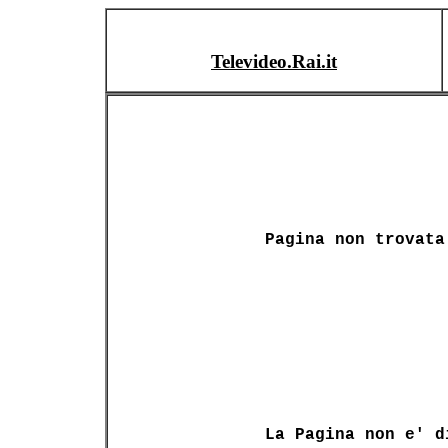
Televideo.Rai.it
Pagina non trovata
La Pagina non e' d