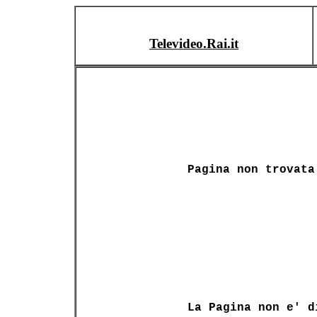
Televideo.Rai.it
Pagina non trovata
La Pagina non e' d