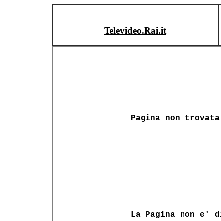
Televideo.Rai.it
Pagina non trovata
La Pagina non e' d