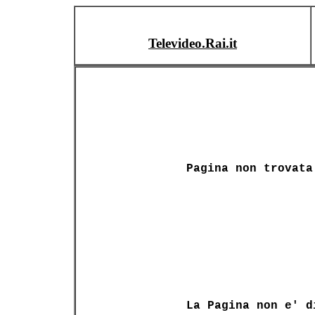
Televideo.Rai.it
Pagina non trovata
La Pagina non e' d