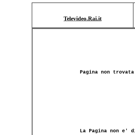
Televideo.Rai.it
Pagina non trovata
La Pagina non e' d