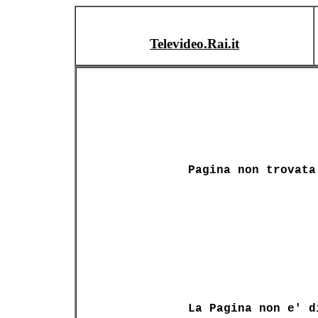
Televideo.Rai.it
Pagina non trovata
La Pagina non e' d