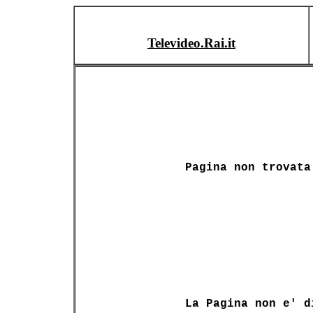
Televideo.Rai.it
Pagina non trovata
La Pagina non e' d