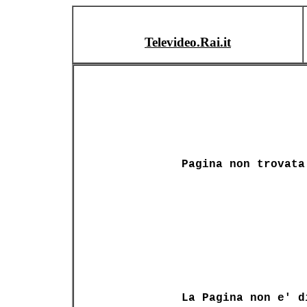
Televideo.Rai.it
Pagina non trovata
La Pagina non e' d