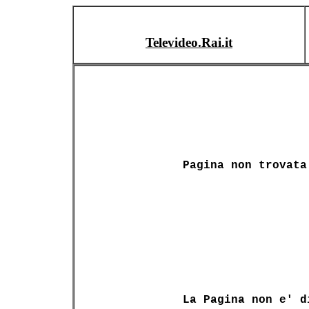
Televideo.Rai.it
Pagina non trovata
La Pagina non e' d