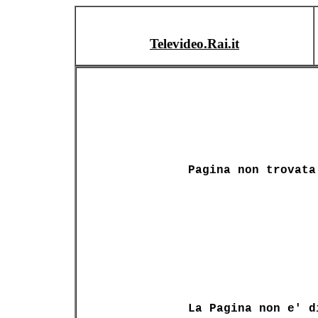
Televideo.Rai.it
Pagina non trovata
La Pagina non e' d