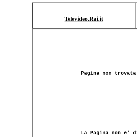
Televideo.Rai.it
Pagina non trovata
La Pagina non e' d