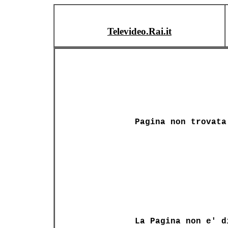
Televideo.Rai.it
Pagina non trovata
La Pagina non e' d