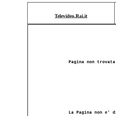
Televideo.Rai.it
Pagina non trovata
La Pagina non e' d