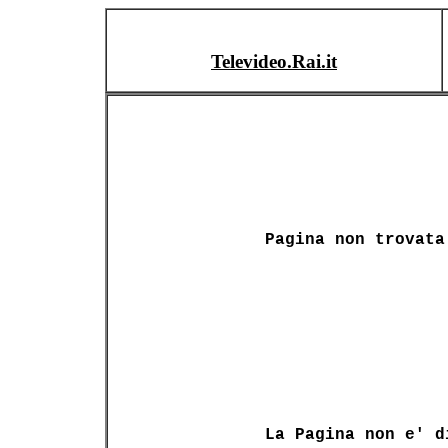
Televideo.Rai.it
Pagina non trovata
La Pagina non e' d