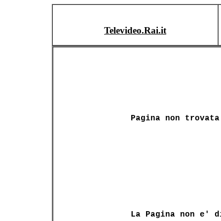
Televideo.Rai.it
Pagina non trovata
La Pagina non e' d