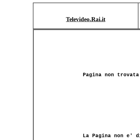
Televideo.Rai.it
Pagina non trovata
La Pagina non e' d