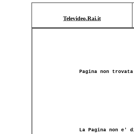
Televideo.Rai.it
Pagina non trovata
La Pagina non e' d