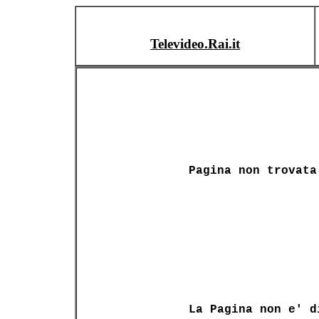
Televideo.Rai.it
Pagina non trovata
La Pagina non e' d