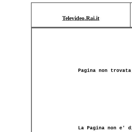
Televideo.Rai.it
Pagina non trovata
La Pagina non e' d