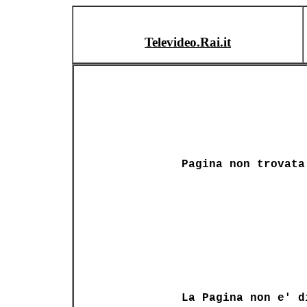
Televideo.Rai.it
Pagina non trovata
La Pagina non e' d