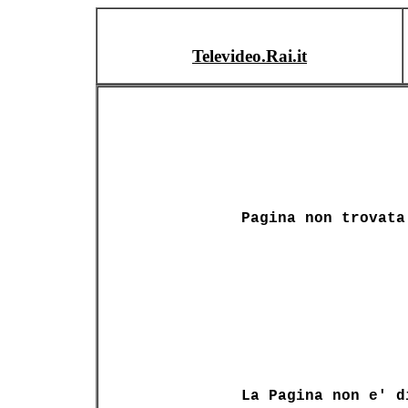
Televideo.Rai.it
Pagina non trovata
La Pagina non e' d