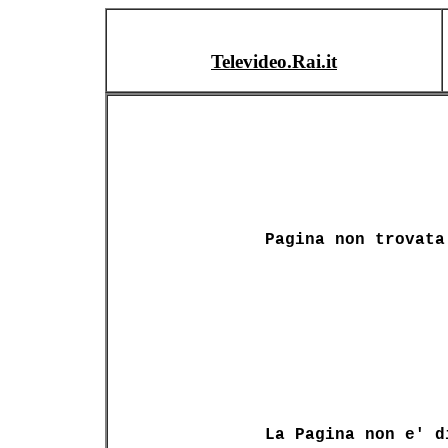
Televideo.Rai.it
Pagina non trovata
La Pagina non e' d