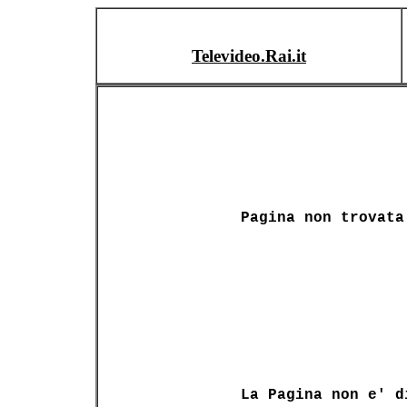
Televideo.Rai.it
Pagina non trovata
La Pagina non e' d