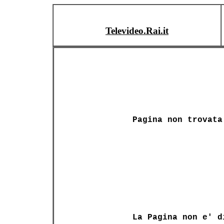
Televideo.Rai.it
Pagina non trovata
La Pagina non e' d