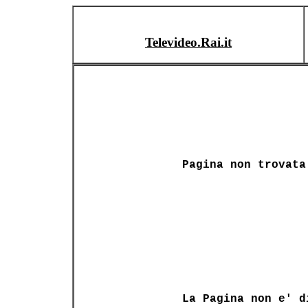
Televideo.Rai.it
Pagina non trovata
La Pagina non e' d