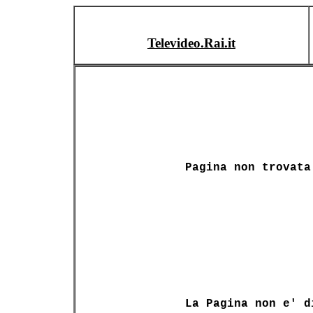
Televideo.Rai.it
Pagina non trovata
La Pagina non e' d