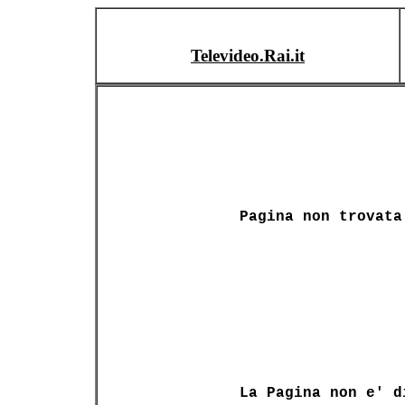
Televideo.Rai.it
Pagina non trovata
La Pagina non e' d