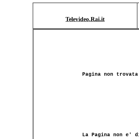
Televideo.Rai.it
Pagina non trovata
La Pagina non e' d