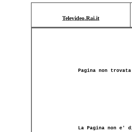
Televideo.Rai.it
Pagina non trovata
La Pagina non e' d