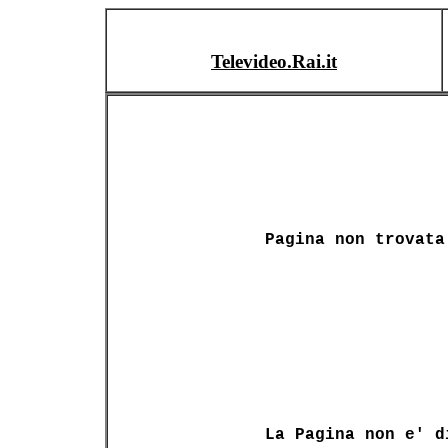
Televideo.Rai.it
Pagina non trovata
La Pagina non e' d