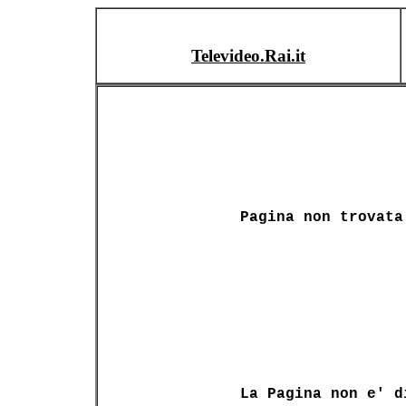
Televideo.Rai.it
Pagina non trovata
La Pagina non e' d