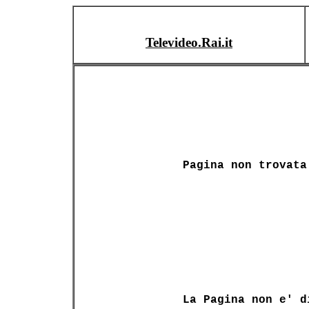
Televideo.Rai.it
Pagina non trovata
La Pagina non e' d