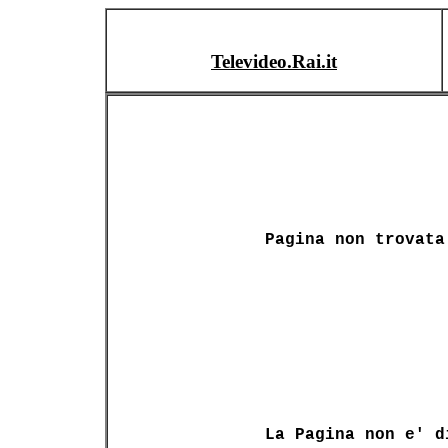
Televideo.Rai.it
Pagina non trovata
La Pagina non e' d