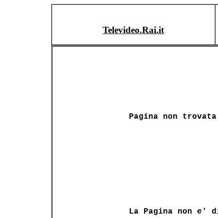
Televideo.Rai.it
Pagina non trovata
La Pagina non e' d