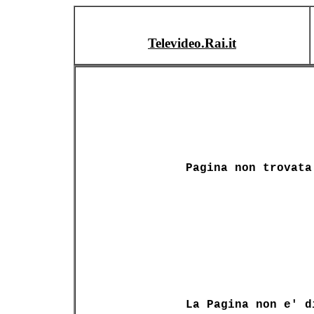
Televideo.Rai.it
Pagina non trovata
La Pagina non e' d